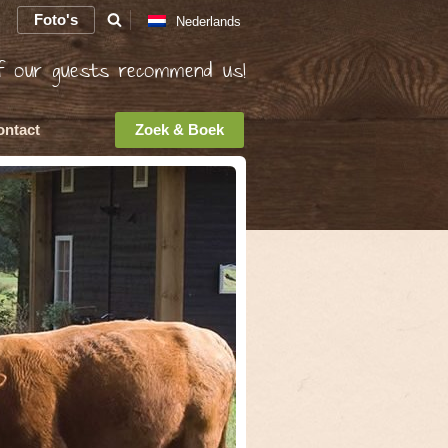
Foto's
Nederlands
Deutsch
 our guests recommend us!
English
ontact
Zoek & Boek