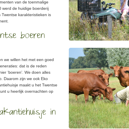
umenten van de toenmalige
0 werd de huidige boerderij
Twentse karakteristieken is
ment.
ntse boeren
en we willen het met een goed
neraties: dat is de reden
ier ‘boeren’. We doen alles
zo. Daarom zijn we ook Eko
kantiehuisje maakt u het Twentse
unt u heerlijk overnachten op
kantiehuisje in