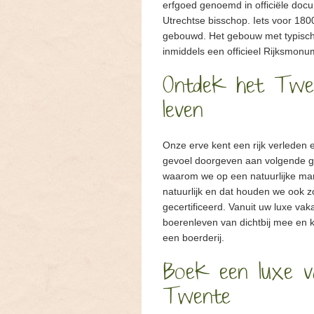
erfgoed genoemd in officiële doc
Utrechtse bisschop. Iets voor 180
gebouwd. Het gebouw met typisch 
inmiddels een officieel Rijksmonu
Ontdek het Twe
leven
Onze erve kent een rijk verleden 
gevoel doorgeven aan volgende ge
waarom we op een natuurlijke man
natuurlijk en dat houden we ook 
gecertificeerd. Vanuit uw luxe va
boerenleven van dichtbij mee en k
een boerderij.
Boek een luxe va
Twente