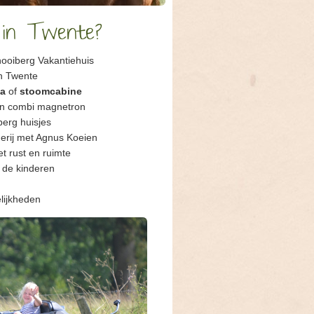
 in Twente?
hooiberg Vakantiehuis
in Twente
a
of
stoomcabine
en combi magnetron
berg huisjes
derij met Agnus Koeien
t rust en ruimte
 de kinderen
lijkheden