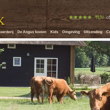
99,3%
of
oerderij
De Angus koeien
Kids
Omgeving
Uitzending
C