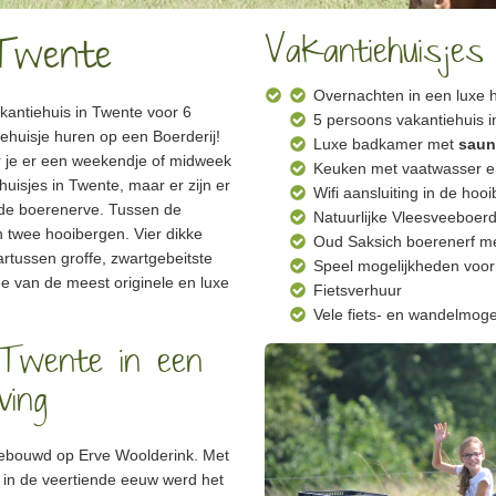
 Twente
Vakantiehuisjes
Overnachten in een luxe 
kantiehuis in Twente voor 6
5 persoons vakantiehuis 
ehuisje huren op een Boerderij!
Luxe badkamer met
saun
r je er een weekendje of midweek
Keuken met vaatwasser 
ehuisjes in Twente, maar er zijn er
Wifi aansluiting in de hooi
de boerenerve. Tussen de
Natuurlijke Vleesveeboer
 twee hooibergen. Vier dikke
Oud Saksich boerenerf me
rtussen groffe, zwartgebeitste
Speel mogelijkheden voor
e van de meest originele en luxe
Fietsverhuur
Vele fiets- en wandelmoge
Twente in een
ving
gebouwd op Erve Woolderink. Met
l in de veertiende eeuw werd het