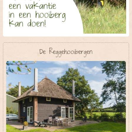
een vakantie
Uitzending
in een hooiberg
Contact
kan doen!
Zoek & Boek
De Reggehooibergen