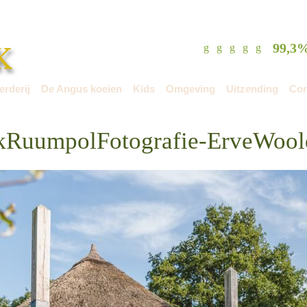
99,3
rderij
De Angus koeien
Kids
Omgeving
Uitzending
Con
kRuumpolFotografie-ErveWool