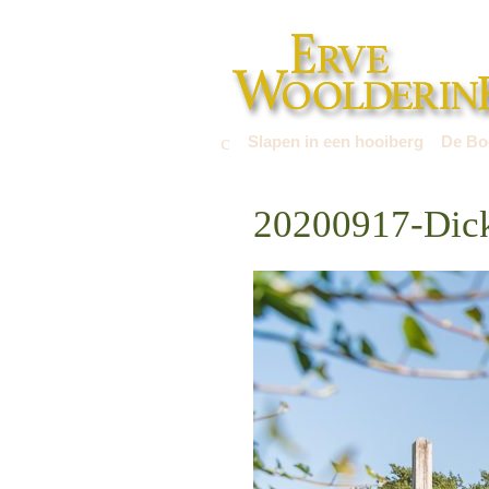
Slapen in een hooiberg
De Boe
20200917-Dic