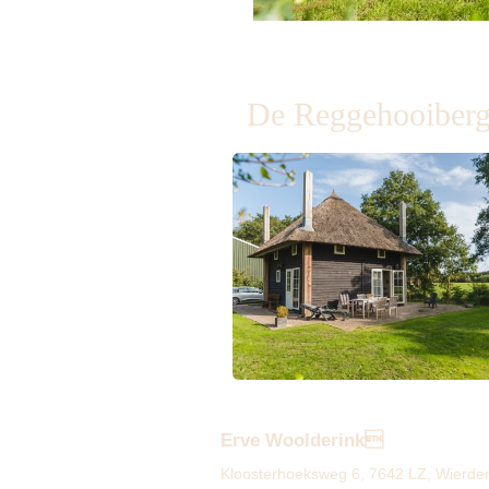
De Reggehooiber
Erve Woolderink
Kloosterhoeksweg 6, 7642 LZ, Wierd