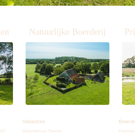
gen
Natuurlijke Boerderij
Pr
Vakanties
Boerde
en
Vakantiehuis Twente
Overnac