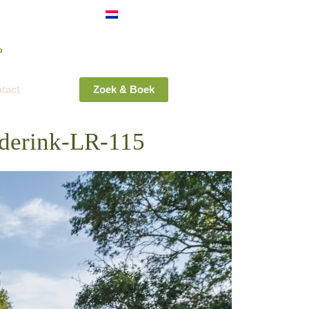
Foto's
Nederlands
Deutsch
English
%
of our guests recommend us!
tact
Zoek & Boek
derink-LR-115