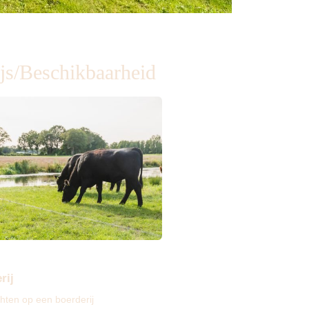
ijs/Beschikbaarheid
rij
hten op een boerderij